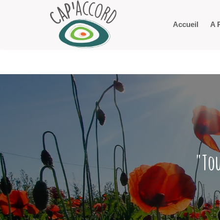
Accueil
A 
"Tou