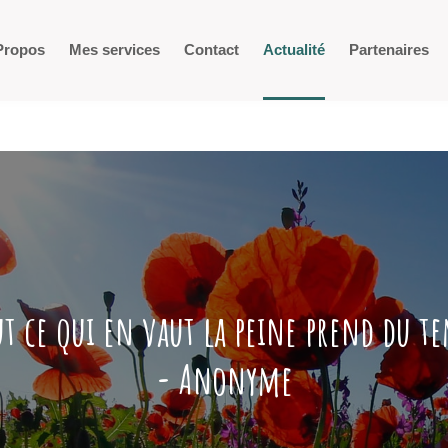
Propos
Mes services
Contact
Actualité
Partenaires
t ce qui en vaut la peine prend du t
- Anonyme