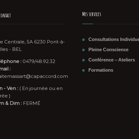
Mes services
contact
Consultations Individue
e Centrale, 5A 6230 Pont-à-
lles - BEL
Pleine Conscience
Conférence – Ateliers
léphone :
0479/48.92.32
ail :
Formations
itemassart@capaccord.com
n - Ven :
( En journée ou en
rée )
m & Dim :
FERMÉ