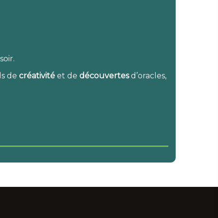
oir.
els de
créativité
et de
découvertes
d’oracles,