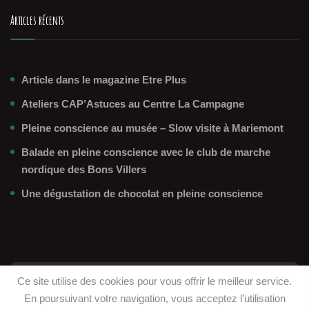
Articles récents
Article dans le magazine Etre Plus
Ateliers CAP’Astuces au Centre La Campagne
Pleine conscience au musée – Slow visite à Mariemont
Balade en pleine conscience avec le club de marche
nordique des Bons Villers
Une dégustation de chocolat en pleine conscience
Ce site utilise des cookies pour vous offrir le meilleur service.
© 2026 - Cap Accord - Réalisé par
Happy Web
-
En poursuivant votre navigation, vous acceptez l’utilisation
Mentions légales